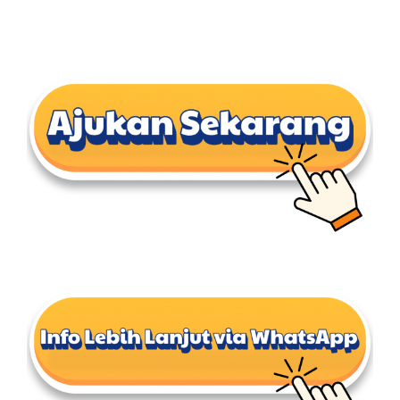
After Sales Minerva Electron Surabaya Sidoarjo
Bandung
After Sales Minerva Electron Solo Sukoharjo
After Sales Minerva Electron Denpasar