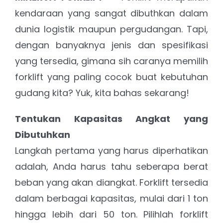
After Sales Minerva Electron Surabaya Sidoarjo
Bandung
kendaraan yang sangat dibuthkan dalam
dunia logistik maupun pergudangan. Tapi,
dengan banyaknya jenis dan spesifikasi
After Sales Minerva Electron Solo Sukoharjo
yang tersedia, gimana sih caranya memilih
forklift yang paling cocok buat kebutuhan
After Sales Minerva Electron Denpasar
gudang kita? Yuk, kita bahas sekarang!
Tentukan Kapasitas Angkat yang
Dibutuhkan
Langkah pertama yang harus diperhatikan
adalah, Anda harus tahu seberapa berat
beban yang akan diangkat. Forklift tersedia
dalam berbagai kapasitas, mulai dari 1 ton
hingga lebih dari 50 ton. Pilihlah forklift