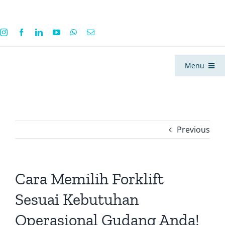
Skip
to
content
Menu
Halaman Utama
Previous
Produk
Produk Forklift
Dealer
Cara Memilih Forklift
Sesuai Kebutuhan
Jakarta Pusat
Minerva Electron
Sewa Milik
Operasional Gudang Anda!